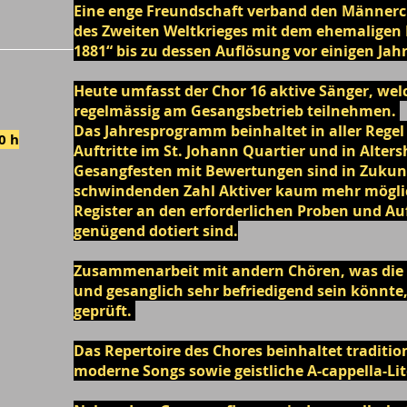
Eine enge Freundschaft ve
rband den Männerch
des Zwei
ten Weltkrieges mit dem ehemalige
1881“ bis zu dessen Auflösung vor einigen Jah
Heute umfasst der Chor 16
aktive Sänger, wel
regelmässig am Gesangsbetrieb teilnehmen.
Das Jahresprogramm beinhaltet in aller Regel 
0 h
Auftritte im St. Johann Quartier und in Alte
Gesangfesten mit Bewertungen sind in Zukunf
schwindenden Zahl Aktiver kaum mehr möglic
Register an den erforderlichen Proben und Au
genügend dotiert sind.
Zusammenarbeit mit andern Chören, was die 
und gesanglich sehr befriedigend sein könnte
geprüft.
Das Repertoire des Chores beinhaltet traditio
moderne Songs sowie geistliche A-cappella-Lit