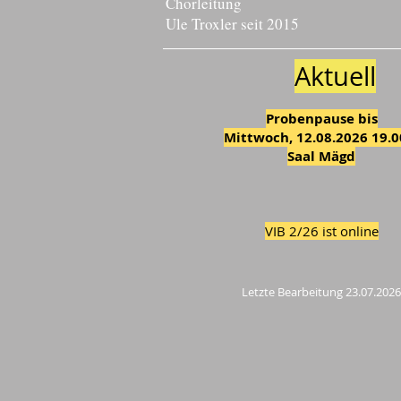
Chorleitung
Ule Troxler seit 2015
Aktuell
Probenpause bis
Mittwoch, 12.08.2026 19.0
Saal Mägd
VIB 2/26 ist online
Letzte Bear
b
e
it
u
n
g
23.07.2026