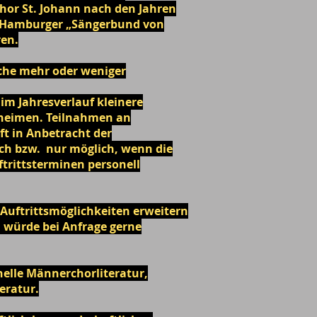
or St. Johann nach den Jahren
n Hamburger „Sängerbund von
ren.
che mehr oder weniger
im Jahresverlauf kleinere
rsheimen. Teilnahmen an
t in Anbetracht der
h bzw. nur möglich, wenn die
ftrittsterminen personell
Auftrittsmöglichkeiten erweitern
, würde bei Anfrage gerne
nelle Männerchorliteratur,
eratur.