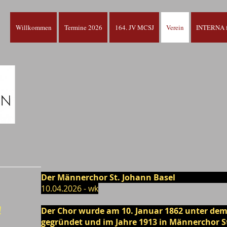
Willkommen
Termine 2026
164. JV MCSJ
Verein
INTERNA f
Der Männerchor St. Johann B
10.04.2026 - wk
!
Der Chor wurde am 10. Januar 1862 unter de
gegründet und im Jahre 1913 in Männerchor 