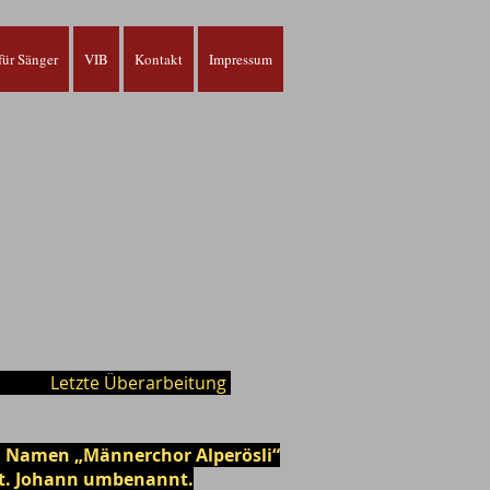
ür Sänger
VIB
Kontakt
Impressum
asel
Letzte Überarbeitung
m Namen „Männerchor Alperösli“
St. Johann umbenannt.